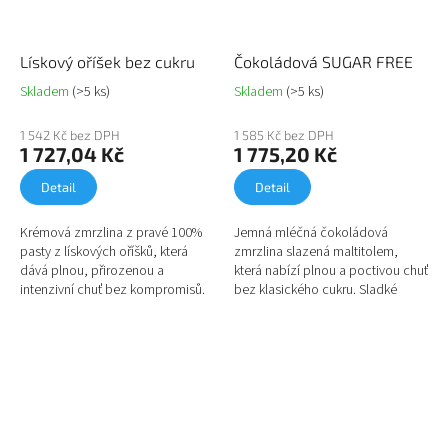
Lískový oříšek bez cukru
Čokoládová SUGAR FREE
Skladem
(>5 ks)
Skladem
(>5 ks)
1 542 Kč bez DPH
1 585 Kč bez DPH
1 727,04 Kč
1 775,20 Kč
Detail
Detail
Krémová zmrzlina z pravé 100%
Jemná mléčná čokoládová
pasty z lískových oříšků, která
zmrzlina slazená maltitolem,
dává plnou, přirozenou a
která nabízí plnou a poctivou chuť
intenzivní chuť bez kompromisů.
bez klasického cukru. Sladké
Zmrzlina je slazená maltitolem,
potěšení bez kompromisů.
takže neobsahuje klasický...