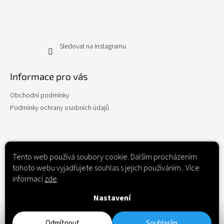
Sledovat na Instagramu
Informace pro vás
Obchodní podmínky
Podmínky ochrany osobních údajů
Kontakt
Tento web používá soubory cookie. Dalším procházením
tohoto webu vyjadřujete souhlas s jejich používáním.. Více
cukrarnamagnolie
@
email.cz
informací
zde
.
+420 530 332 149
Nastavení
Odmítnout
Souhlasím