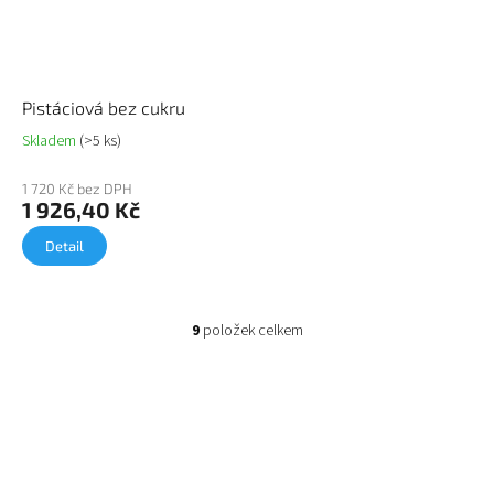
Pistáciová bez cukru
Skladem
(>5 ks)
1 720 Kč bez DPH
1 926,40 Kč
Detail
9
položek celkem
O
v
l
á
d
a
c
í