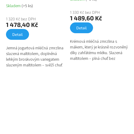
Skladem
(>5 ks)
1 330 Kč bez DPH
1 489,60 Kč
1 320 Kč bez DPH
1 478,40 Kč
Detail
Detail
Krémová mléčná zmrzlina s
mákem, který je krásně rozvoněný
Jemná jogurtová mléčná zmrzlina
díky zahřátému mléku. Slazená
slazená maltitolem, doplněná
maltitolem – plná chuť bez
lehkým broskvovým variegatem
klasického cukru.
slazeným maltitolem – svěží chuť
bez klasického cukru.