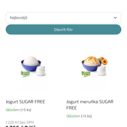
Ř
a
Nejlevnější
z
Nejdražší
e
Otevřít filtr
n
Nejprodávanější
í
V
p
ý
Abecedně
r
p
o
i
d
s
u
p
k
r
t
o
ů
d
u
Jogurt SUGAR FREE
Jogurt meruňka SUGAR
k
FREE
Skladem
(>5 ks)
t
Skladem
(>5 ks)
ů
1 220 Kč bez DPH