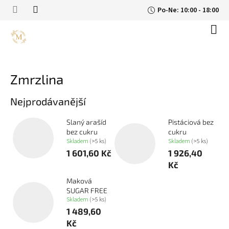
Přejít
Po-Ne: 10:00 - 18:00
na
obsah
Náku
koší
Zmrzlina
Nejprodávanější
Slaný arašíd
Pistáciová bez
bez cukru
cukru
Skladem
(>5 ks)
Skladem
(>5 ks)
1 601,60 Kč
1 926,40
Kč
Maková
SUGAR FREE
Skladem
(>5 ks)
1 489,60
Kč