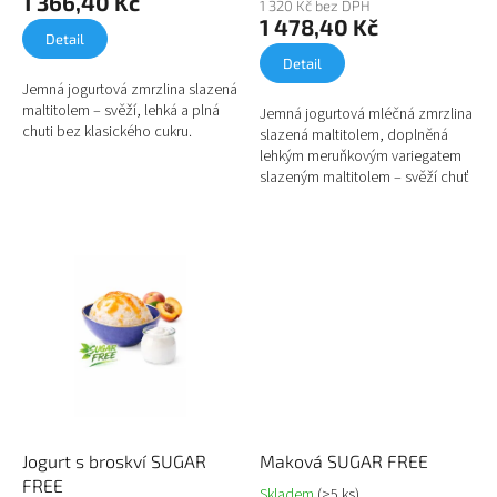
1 366,40 Kč
1 320 Kč bez DPH
1 478,40 Kč
Detail
Detail
Jemná jogurtová zmrzlina slazená
maltitolem – svěží, lehká a plná
Jemná jogurtová mléčná zmrzlina
chuti bez klasického cukru.
slazená maltitolem, doplněná
lehkým meruňkovým variegatem
slazeným maltitolem – svěží chuť
bez klasického cukru.
Jogurt s broskví SUGAR
Maková SUGAR FREE
FREE
Skladem
(>5 ks)