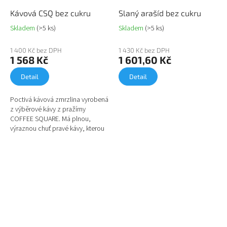
Kávová CSQ bez cukru
Slaný arašíd bez cukru
Skladem
(>5 ks)
Skladem
(>5 ks)
1 400 Kč bez DPH
1 430 Kč bez DPH
1 568 Kč
1 601,60 Kč
Detail
Detail
Poctivá kávová zmrzlina vyrobená
z výběrové kávy z pražírny
COFFEE SQUARE. Má plnou,
výraznou chuť pravé kávy, kterou
ocení každý milovník espressa.
Zmrzlina je slazená...