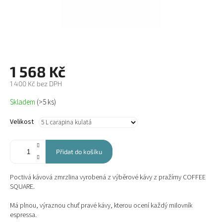
1 568 Kč
1 400 Kč bez DPH
Měrná
Skladem
(>5 ks)
cena:
Velikost
Přidat do košíku
Poctivá kávová zmrzlina vyrobená z výběrové kávy z pražírny COFFEE
SQUARE.
Má plnou, výraznou chuť pravé kávy, kterou ocení každý milovník
espressa.