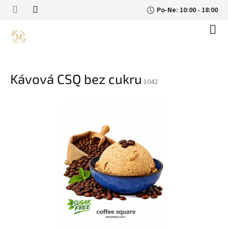
Přejít
Po-Ne: 10:00 - 18:00
na
obsah
Náku
koší
Kávová CSQ bez cukru
1042