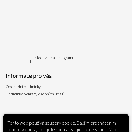
Sledovat na Instagramu
Informace pro vás
Obchodní podmínky
Podmínky ochrany osobních údajů
Kontakt
Tento web používá soubory cookie. Dalším procházením
tohoto webu vyjadřujete souhlas s jejich používáním.. Více
cukrarnamagnolie
@
email.cz