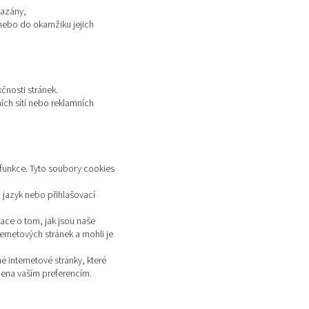
mazány,
 nebo do okamžiku jejich
kčnosti stránek.
ních sítí nebo reklamních
 funkce. Tyto soubory cookies
d jazyk nebo přihlašovací
ace o tom, jak jsou naše
ernetových stránek a mohli je
é internetové stránky, které
obena vaším preferencím.