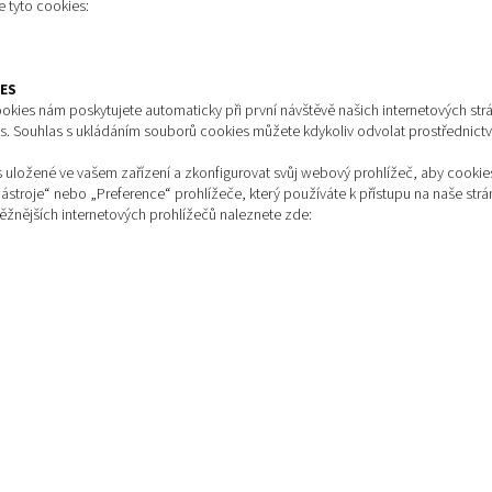
 tyto cookies:
ES
okies nám poskytujete automaticky při první návštěvě našich internetových str
ies. Souhlas s ukládáním souborů cookies můžete kdykoliv odvolat prostřednict
uložené ve vašem zařízení a zkonfigurovat svůj webový prohlížeč, aby cookies
stroje“ nebo „Preference“ prohlížeče, který používáte k přístupu na naše str
ěžnějších internetových prohlížečů naleznete zde: