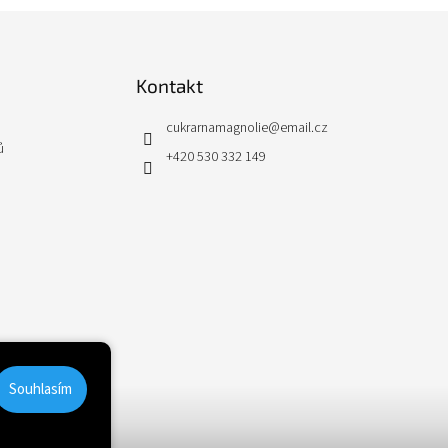
Kontakt
cukrarnamagnolie
@
email.cz
ů
+420 530 332 149
Souhlasím