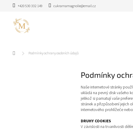
Přejít
+420 530 332 149
cukrarnamagnolie@email.cz
na
obsah
Domů
Podmínky ochrany osobních údajů
Podmínky ochr
Naše internetové stránky použív
ukládá na pevný disk vašeho ko
jelikož si pamatují vaše prefer
stránek a přizpůsobení jejich
internetového prohlížeče nebo 
DRUHY COOKIES
V závislosti na trvanlivosti dě