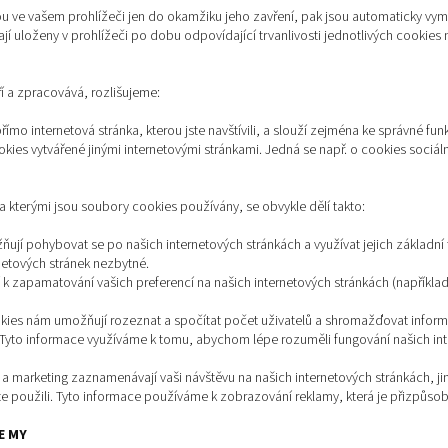
u ve vašem prohlížeči jen do okamžiku jeho zavření, pak jsou automaticky vy
í uloženy v prohlížeči po dobu odpovídající trvanlivosti jednotlivých cookies
í a zpracovává, rozlišujeme:
přímo internetová stránka, kterou jste navštívili, a slouží zejména ke správné fun
ookies vytvářené jinými internetovými stránkami. Jedná se např. o cookies sociál
 za kterými jsou soubory cookies používány, se obvykle dělí takto:
jí pohybovat se po našich internetových stránkách a využívat jejich základní
rnetových stránek nezbytné.
í k zapamatování vašich preferencí na našich internetových stránkách (napříkla
okies nám umožňují rozeznat a spočítat počet uživatelů a shromažďovat inform
 Tyto informace využíváme k tomu, abychom lépe rozuměli fungování našich int
 a marketing zaznamenávají vaši návštěvu na našich internetových stránkách, jin
 jste použili. Tyto informace používáme k zobrazování reklamy, která je přizpůs
E MY