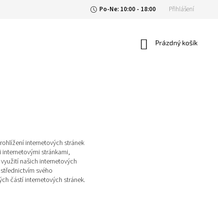
Po-Ne: 10:00 - 18:00
Přihlášení
Nákupní
Prázdný košík
košík
rohlížení internetových stránek
 internetovými stránkami,
 využití našich internetových
střednictvím svého
ch částí internetových stránek.