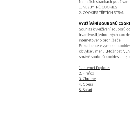
Na našich stránkách používáme
1. NEZBYTNÉ COOKIES
2. COOKIES TŘETÍCH STRAN
VYUŽÍVÁNÍ SOUBORŮ COOKI
Souhlas k využívání souborů co
trvanlivosti jednotlivých cook
internetového prohlížeče.
Pokud chcete vymazat cookies 
obvykle v menu „Možnosti“, „Ná
správě souborů cookies u nejb
1. Internet Explorer
2. Firefox
3. Chrome
4. Opera
5. Safari