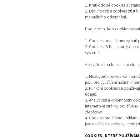
1. Krátkodobé cookies zůstano
2. Dlouhodobé cookies zůstávaj
manuálního odstranění.
Podle toho, kdo cookies vytvář
1. Cookies první strany vytváří 
2. Cookies třetích stran jsou c
systémů.
V závislosti na funkci a účelu,
1. Nezbytné cookies vám umožňu
jsou pro využívání našich inte
2. Funkční cookies se používaj
údaje).
3. Analytické a výkonnostní co
internetové stránky používány.
zlepšovat.
4. Cookies pro cílenou reklamu
jste navštívili a odkazy, které
COOKIES, KTERÉ POUŽÍVÁM