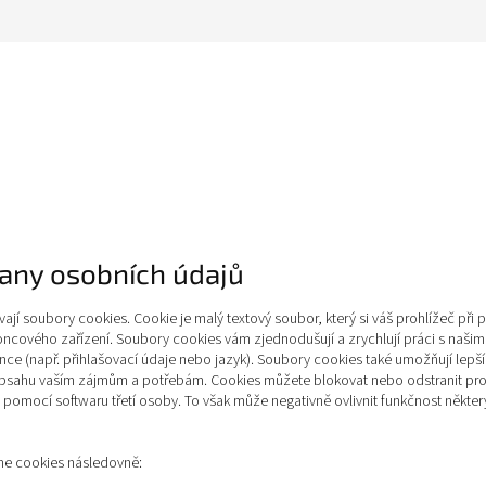
any osobních údajů
ají soubory cookies. Cookie je malý textový soubor, který si váš prohlížeč při p
ncového zařízení. Soubory cookies vám zjednodušují a zrychlují práci s našimi
ence (např. přihlašovací údaje nebo jazyk). Soubory cookies také umožňují lepší
 obsahu vaším zájmům a potřebám. Cookies můžete blokovat nebo odstranit pro
pomocí softwaru třetí osoby. To však může negativně ovlivnit funkčnost některý
líme cookies následovně: