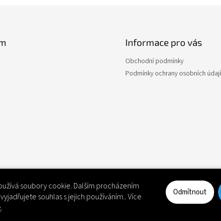
am
Informace pro vás
Obchodní podmínky
Podmínky ochrany osobních údaj
užívá soubory cookie. Dalším procházením
Odmítnout
yjadřujete souhlas s jejich používáním.. Více
Sledovat na Instagramu
e
.